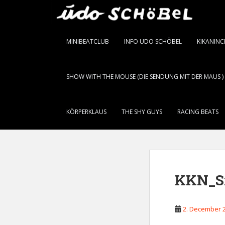
S
k
i
p
MINIBEATCLUB
INFO UDO SCHÖBEL
KIKANIN
t
o
m
SHOW WITH THE MOUSE (DIE SENDUNG MIT DER MAUS )
a
i
n
KÖRPERKLAUS
THE SHY GUYS
RACING BEATS
c
o
n
t
e
KKN_Si
n
t
2. December 