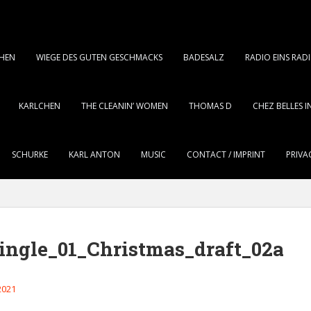
CHEN
WIEGE DES GUTEN GESCHMACKS
BADESALZ
RADIO EINS RA
KARLCHEN
THE CLEANIN’ WOMEN
THOMAS D
CHEZ BELLES 
SCHURKE
KARL ANTON
MUSIC
CONTACT / IMPRINT
PRIVA
ngle_01_Christmas_draft_02a
2021