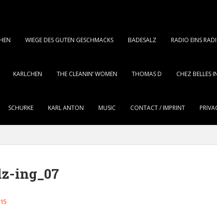
CHEN
WIEGE DES GUTEN GESCHMACKS
BADESALZ
RADIO EINS RA
KARLCHEN
THE CLEANIN’ WOMEN
THOMAS D
CHEZ BELLES 
SCHURKE
KARL ANTON
MUSIC
CONTACT / IMPRINT
PRIVA
lz-ing_07
015