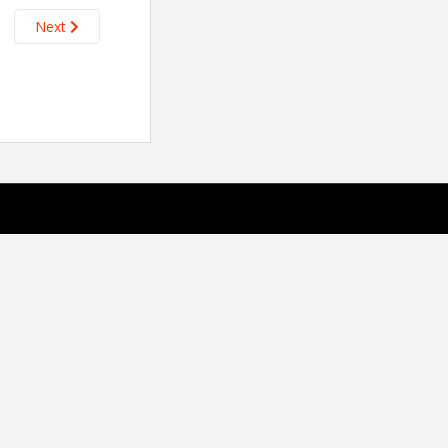
Next
sparkling Theme by
Colorlib
Powered by
WordPress