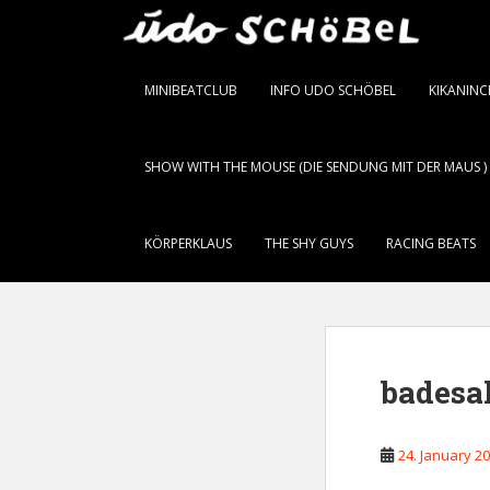
S
k
i
p
MINIBEATCLUB
INFO UDO SCHÖBEL
KIKANIN
t
o
m
SHOW WITH THE MOUSE (DIE SENDUNG MIT DER MAUS )
a
i
n
KÖRPERKLAUS
THE SHY GUYS
RACING BEATS
c
o
n
t
e
badesa
n
t
24. January 2