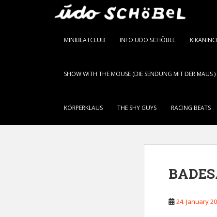
S
k
i
p
MINIBEATCLUB
INFO UDO SCHÖBEL
KIKANIN
t
o
m
SHOW WITH THE MOUSE (DIE SENDUNG MIT DER MAUS )
a
i
n
KÖRPERKLAUS
THE SHY GUYS
RACING BEATS
c
o
n
t
e
BADES
n
t
24. January 2