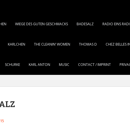
CHEN
WIEGE DES GUTEN GESCHMACKS
BADESALZ
RADIO EINS RA
KARLCHEN
THE CLEANIN’ WOMEN
THOMAS D
CHEZ BELLES 
SCHURKE
KARL ANTON
MUSIC
CONTACT / IMPRINT
PRIVA
ALZ
015