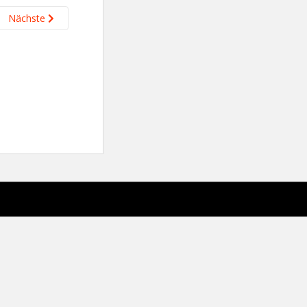
Nächste
sparkling Theme von
Colorlib
Powered by
WordPress