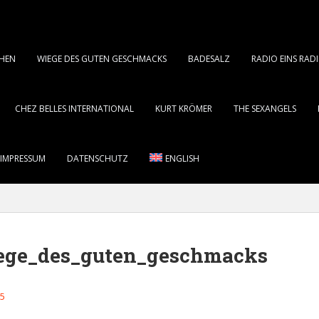
CHEN
WIEGE DES GUTEN GESCHMACKS
BADESALZ
RADIO EINS RA
CHEZ BELLES INTERNATIONAL
KURT KRÖMER
THE SEXANGELS
 IMPRESSUM
DATENSCHUTZ
ENGLISH
ege_des_guten_geschmacks
15