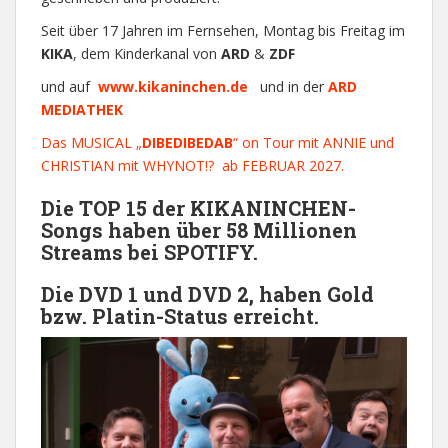
Seit über 17 Jahren im Fernsehen, Montag bis Freitag im
KIKA
, dem Kinderkanal von
ARD
&
ZDF
und auf
www.kikaninchen.de
und in der
ARD
MEDIATHEK
Das MUSICAL „
DIBEDIBEDAB
“ on Tour mit ANNIE und
CHRISTIAN mit WHYNOT!? ab FEBRUAR 2027.
Die
TOP 15
der KIKANINCHEN-
Songs
haben über
58 Millionen
Streams bei SPOTIFY.
Die DVD 1 und DVD 2, haben Gold
bzw. Platin-Status erreicht.