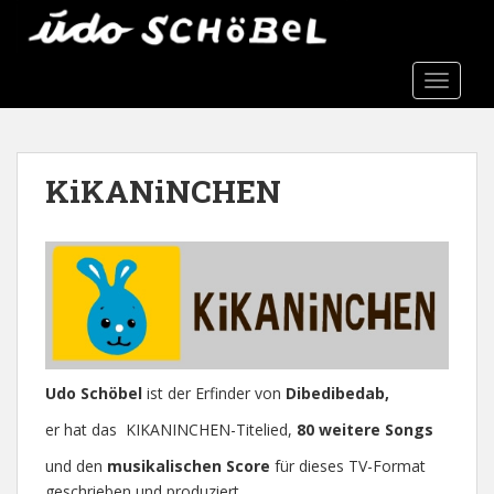
S
k
i
TOGGLE
p
t
o
m
KiKANiNCHEN
a
i
n
c
o
n
t
e
n
Udo Schöbel
ist der Erfinder von
Dibedibedab,
t
er hat das KIKANINCHEN-Titelied,
80 weitere Songs
und den
musikalischen Score
für dieses TV-Format
geschrieben und produziert.