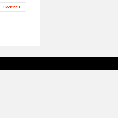
Nächste
sparkling Theme von
Colorlib
Powered by
WordPress