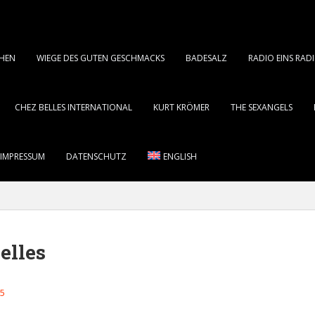
CHEN
WIEGE DES GUTEN GESCHMACKS
BADESALZ
RADIO EINS RA
CHEZ BELLES INTERNATIONAL
KURT KRÖMER
THE SEXANGELS
 IMPRESSUM
DATENSCHUTZ
ENGLISH
elles
15