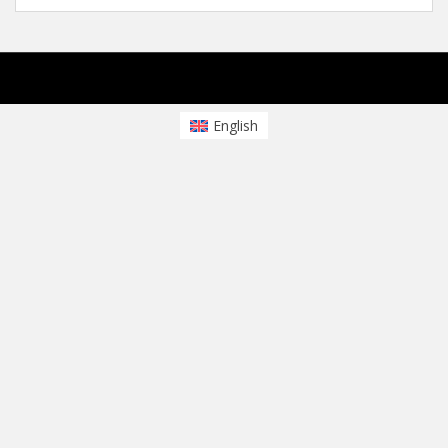
sparkling Theme von
Colorlib
Powered by
WordPress
English