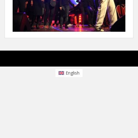
sparkling Theme von
Colorlib
Powered by
WordPress
English