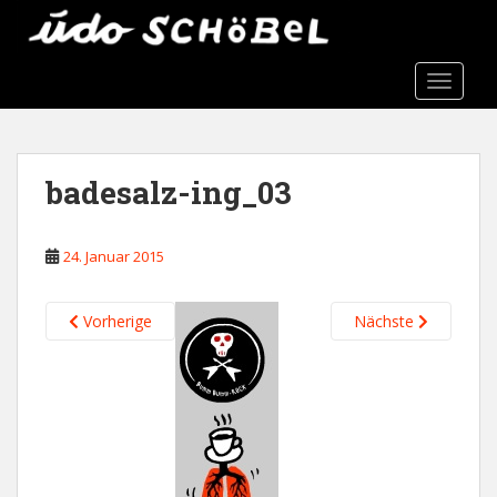
S
k
i
TOGGLE
p
t
o
m
badesalz-ing_03
a
i
n
24. Januar 2015
c
o
n
Vorherige
Nächste
t
e
n
t