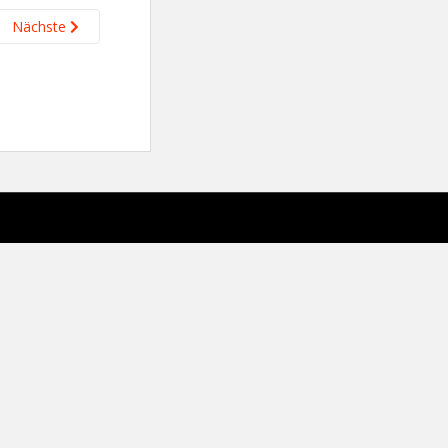
Nächste
sparkling Theme von
Colorlib
Powered by
WordPress