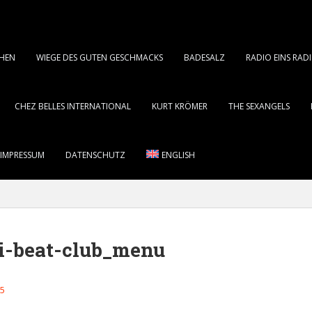
CHEN
WIEGE DES GUTEN GESCHMACKS
BADESALZ
RADIO EINS RA
CHEZ BELLES INTERNATIONAL
KURT KRÖMER
THE SEXANGELS
 IMPRESSUM
DATENSCHUTZ
ENGLISH
i-beat-club_menu
15